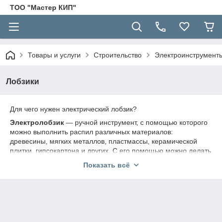
ТОО "Мастер КИП"
Товары и услуги
Строительство
Электроинструмент
Лобзики
Для чего нужен электрический лобзик?
Электролобзик
— ручной инструмент, с помощью которого
можно выполнить распил различных материалов:
древесины, мягких металлов, пластмассы, керамической
плитки, гипсокартона и других. С его помощью можно делать
ровные и криволинейные пропилы, резать тонкий металл,
Показать всё
выпиливать круги, скруглять углы и многое другое