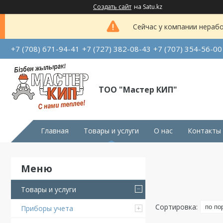
Создать сайт
на Satu.kz
Сейчас у компании нерабо
+7 (708) 671-94-41
+7 (727) 382-08-43
+7 (707) 354-56-00
ТОО "Мастер КИП"
Главная
Товары и услуги
О нас
Контакты
Товары и услуги
Приборы учета