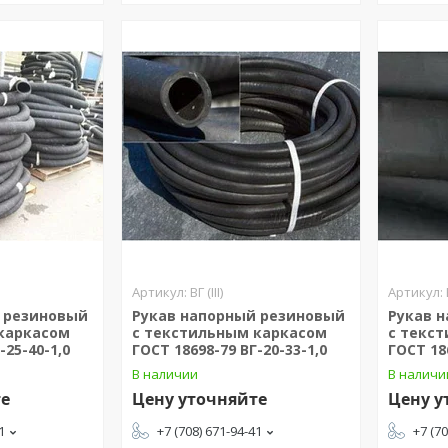
ВГ (III)
 резиновый
Рукав напорный резиновый
Рукав 
каркасом
с текстильным каркасом
с текс
-25-40-1,0
ГОСТ 18698-79 ВГ-20-33-1,0
ГОСТ 18
В наличии
В наличи
те
Цену уточняйте
Цену у
1
+7 (708) 671-94-41
+7 (7