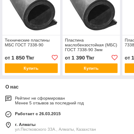
Технические пластины
Пластина
Пла
МБС ГОСТ 7338-90
маслобензостойкая (МБС)
7338
ГОСТ 7338-90 3мм
1 850
1 390
от
₸/кг
от
₸/кг
от
Купить
Купить
О нас
Рейтинг не сформирован
Менее 5 отзывов за последний год
Работает с 26.03.2015
г. Алматы
ул.Пестковского 33А., Алматы, Казахстан