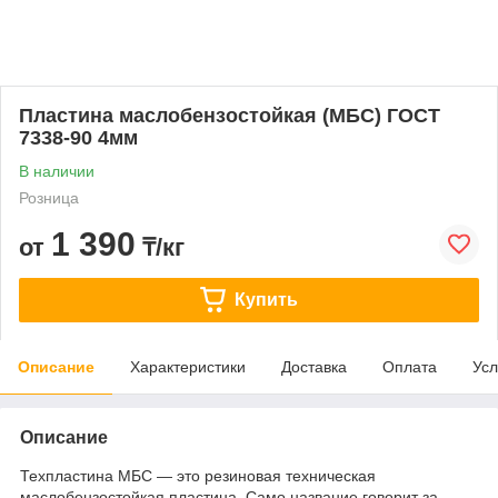
Пластина маслобензостойкая (МБС) ГОСТ
7338-90 4мм
В наличии
Розница
1 390
от
₸/кг
Купить
Описание
Характеристики
Доставка
Оплата
Усл
Описание
Техпластина МБС — это резиновая техническая
маслобензостойкая пластина. Само название говорит за