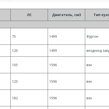
ЛС
Двигатель, см3
Тип куз
75
1499
Фургон
120
1499
вездеход за
105
1596
вэн
125
1596
вэн
182
1596
вэн