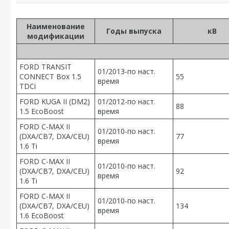
Наименование
Годы выпуска
кВ
модификации
FORD TRANSIT
01/2013-по наст.
CONNECT Box 1.5
55
время
TDCi
FORD KUGA II (DM2)
01/2012-по наст.
88
1.5 EcoBoost
время
FORD C-MAX II
01/2010-по наст.
(DXA/CB7, DXA/CEU)
77
время
1.6 Ti
FORD C-MAX II
01/2010-по наст.
(DXA/CB7, DXA/CEU)
92
время
1.6 Ti
FORD C-MAX II
01/2010-по наст.
(DXA/CB7, DXA/CEU)
134
время
1.6 EcoBoost