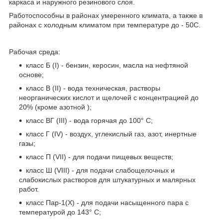
каркаса и наружного резинового слоя.
Работоспособны в районах умеренного климата, а также в
районах с холодным климатом при температуре до - 50С.
Рабочая среда:
класс Б (I) - бензин, керосин, масла на нефтяной
основе;
класс В (II) - вода техническая, растворы
неорганических кислот и щелочей с концентрацией до
20% (кроме азотной );
класс ВГ (III) - вода горячая до 100° С;
класс Г (IV) - воздух, углекислый газ, азот, инертные
газы;
класс П (VII) - для подачи пищевых веществ;
класс Ш (VIII) - для подачи слабощелочных и
слабокислых растворов для штукатурных и малярных
работ.
класс Пар-1(Х) - для подачи насыщенного пара с
температурой до 143° С;