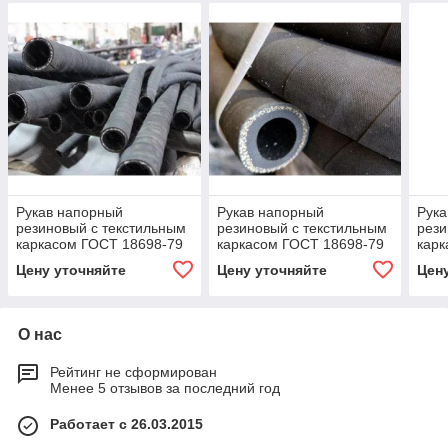
Рукав напорный
Рукав напорный
Рука
резиновый с текстильным
резиновый с текстильным
рези
каркасом ГОСТ 18698-79
каркасом ГОСТ 18698-79
карк
ВГ-32-47-1,0
В-38-51-1,0
В-16
Цену уточняйте
Цену уточняйте
Цен
О нас
Рейтинг не сформирован
Менее 5 отзывов за последний год
Работает с 26.03.2015