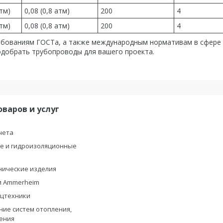
атм)
0,08 (0,8 атм)
200
4
атм)
0,08 (0,8 атм)
200
4
ебованиям ГОСТа, а также международным нормативам в сфере
одобрать трубопроводы для вашего проекта.
оваров и услуг
чета
е и гидроизоляционные
ы
нические изделия
и Ammerheim
ецтехники
ие систем отопления,
ения