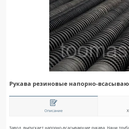
Рукава резиновые напорно-всасываю
Описание
Х
Завод выпускает напорно-всасывающие рукава. Наши труб