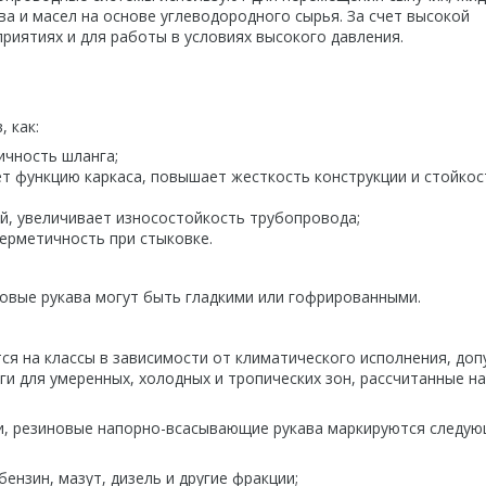
ва и масел на основе углеводородного сырья. За счет высокой
иятиях и для работы в условиях высокого давления.
 как:
ичность шланга;
т функцию каркаса, повышает жесткость конструкции и стойкос
й, увеличивает износостойкость трубопровода;
ерметичность при стыковке.
овые рукава могут быть гладкими или гофрированными.
я на классы в зависимости от климатического исполнения, до
ги для умеренных, холодных и тропических зон, рассчитанные на
ми, резиновые напорно-всасывающие рукава маркируются следу
ензин, мазут, дизель и другие фракции;