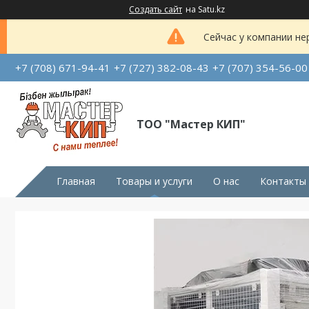
Создать сайт
на Satu.kz
Сейчас у компании не
+7 (708) 671-94-41
+7 (727) 382-08-43
+7 (707) 354-56-00
ТОО "Мастер КИП"
Главная
Товары и услуги
О нас
Контакты