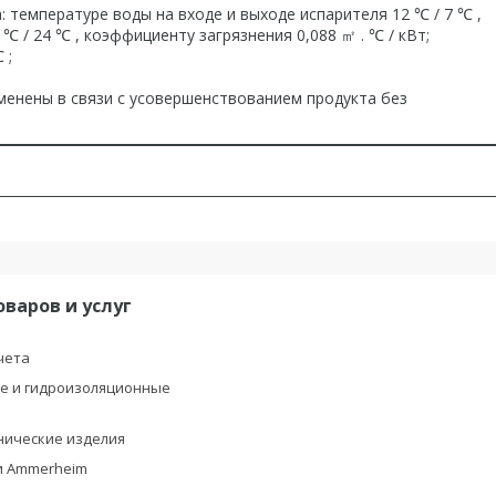
температуре воды на входе и выходе испарителя 12 ℃ / 7 ℃ ,
℃ / 24 ℃ , коэффициенту загрязнения 0,088 ㎡ . ℃ / кВт;
 ;
менены в связи с усовершенствованием продукта без
оваров и услуг
чета
е и гидроизоляционные
ы
нические изделия
и Ammerheim