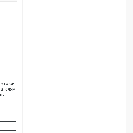
 что он
вателям
ть