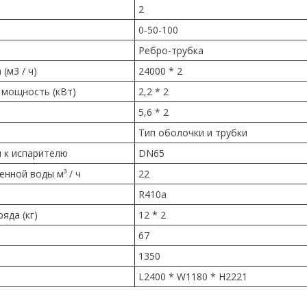
2
0-50-100
Ребро-трубка
(м3 / ч)
24000 * 2
мощность (кВт)
2,2 * 2
5,6 * 2
Тип оболочки и трубки
 к испарителю
DN65
нной воды м³ / ч
22
R410a
яда (кг)
12 * 2
67
1350
L2400 * W1180 * H2221