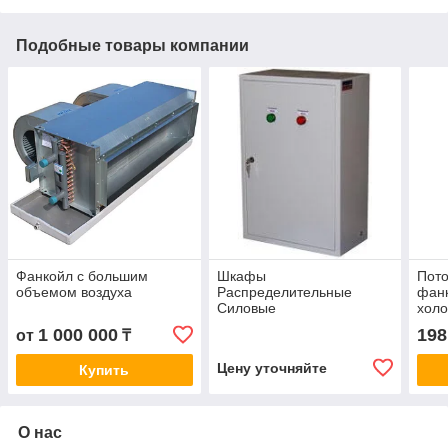
Подобные товары компании
Фанкойл с большим
Шкафы
Пото
объемом воздуха
Распределительные
фанк
Силовые
холо
1 000 000
198
от
₸
Цену уточняйте
Купить
О нас