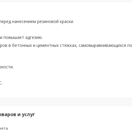
еред нанесением резиновой краски.
и повышает адгезию.
ов в бетонных и цементных стяжках, самовыравнивающихся по
хности.
С.
оваров и услуг
чета