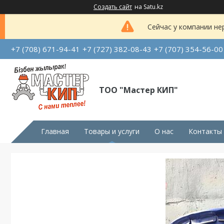
Создать сайт
на Satu.kz
Сейчас у компании не
+7 (708) 671-94-41
+7 (727) 382-08-43
+7 (707) 354-56-00
ТОО "Мастер КИП"
Главная
Товары и услуги
О нас
Контакты